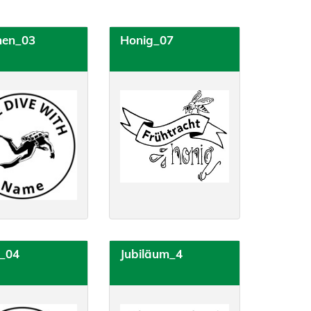
hen_03
Honig_07
t_04
Jubiläum_4