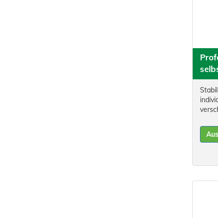
Prof
selb
Stabil
indiv
versc
Au