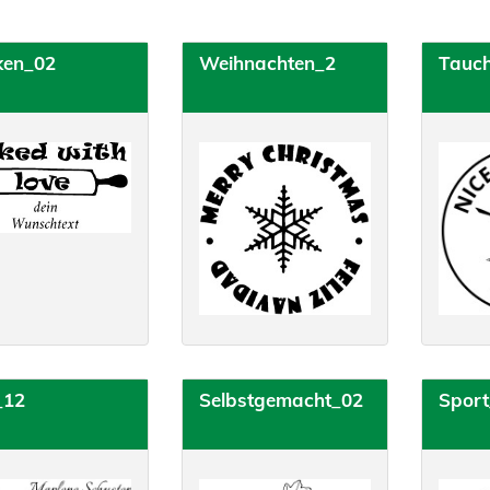
ken_02
Weihnachten_2
Tauc
_12
Selbstgemacht_02
Spor