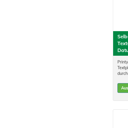
Selb
Text
Dat
Print
Textp
durch
Au