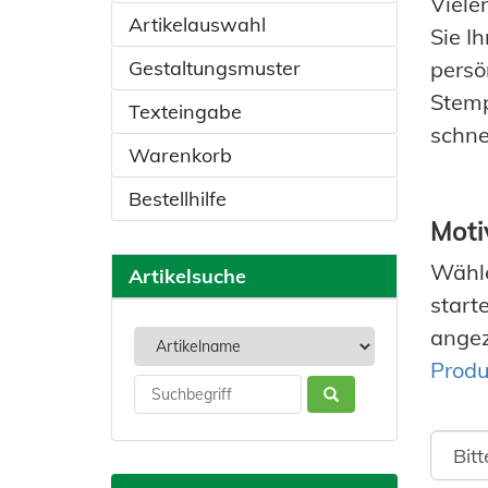
Viele
Artikelauswahl
Sie I
Gestaltungsmuster
persö
Stemp
Texteingabe
schne
Warenkorb
Bestellhilfe
Moti
Wähle
Artikelsuche
start
angez
Produ