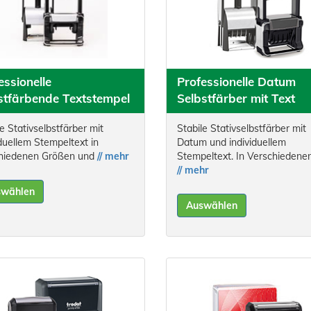
essionelle
Professionelle Datum
stfärbende Textstempel
Selbstfärber mit Text
e Stativselbstfärber mit
Stabile Stativselbstfärber mit
iduellem Stempeltext in
Datum und individuellem
hiedenen Größen und
// mehr
Stempeltext. In Verschiedene
// mehr
swählen
Auswählen