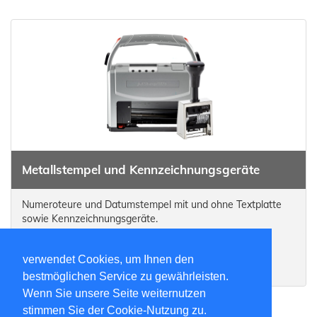
Metallstempel und Kennzeichnungsgeräte
Numeroteure und Datumstempel mit und ohne Textplatte
sowie Kennzeichnungsgeräte.
Auswählen
verwendet Cookies, um Ihnen den
bestmöglichen Service zu gewährleisten.
Wenn Sie unsere Seite weiternutzen
stimmen Sie der Cookie-Nutzung zu.