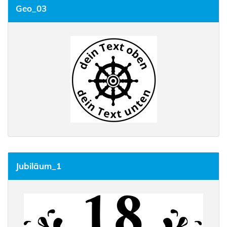
Geo_03
Jubiläum_1